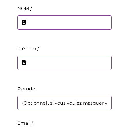
Passer
NOM
*
au
contenu
Prénom
*
Pseudo
Email
*