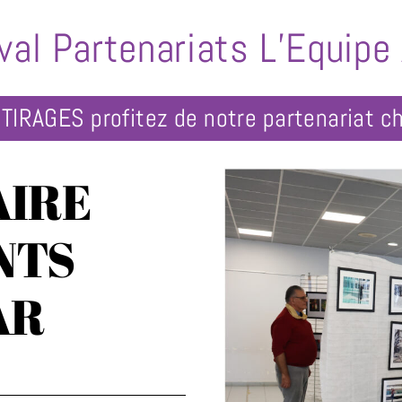
val
Partenariats
L’Equipe
IRE
NTS
AR